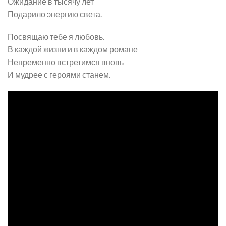
Ожидание в тысячу лет
Подарило энергию света.
Посвящаю тебе я любовь.
В каждой жизни и в каждом романе
Непременно встретимся вновь
И мудрее с героями станем.