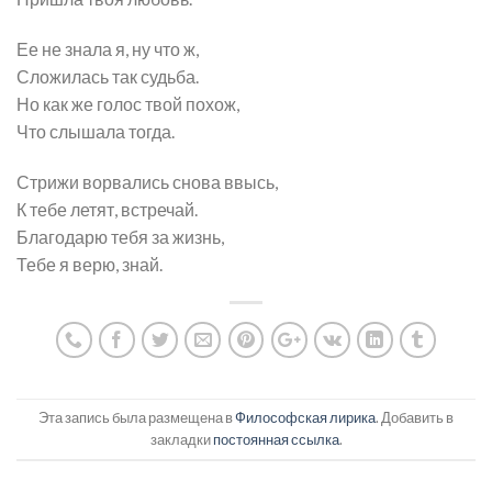
Ее не знала я, ну что ж,
Сложилась так судьба.
Но как же голос твой похож,
Что слышала тогда.
Стрижи ворвались снова ввысь,
К тебе летят, встречай.
Благодарю тебя за жизнь,
Тебе я верю, знай.
Эта запись была размещена в
Философская лирика
. Добавить в
закладки
постоянная ссылка
.