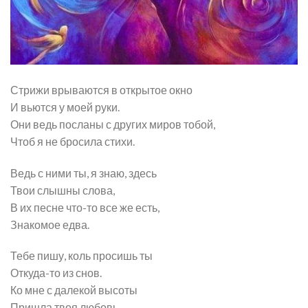
Стрижи врываются в открытое окно
И вьются у моей руки.
Они ведь посланы с других миров тобой,
Чтоб я не бросила стихи.
Ведь с ними ты, я знаю, здесь
Твои слышны слова,
В их песне что-то все же есть,
Знакомое едва.
Тебе пишу, коль просишь ты
Откуда-то из снов.
Ко мне с далекой высоты
Пришла твоя любовь.